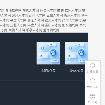
才网
青浦招聘网
模具人才网
怀仁人才网
蚌聘
仁怀人才网
犍
狮人才网
邳州人才网
邳州人才网
三穗人才网
衡东人才网
阜平
人才网
平度人才网
祁东人才网
福清人才网
高州人才网
高要
人才网
丘北人才网
平度人才网
重庆人才网
彭水招聘网
泰兴
人才网
大悟人才网
乐亭人才网
澄海招聘网
客服微信号
微信公众号
在线客服
会员中心
公 众 号