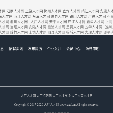
才网
汨罗人才网
上饶人才网
梅州人才网
宜宾人才网
靖江人才网
安康人
东人才网
廉江人才网
东海人才网
萧县人才网
铅山人才网
广昌人才网
石
人才网
柳州人才网
|
大厂人才网
安平人才网
庐江人才网
嘉鱼人才网
上高
人才网
当阳人才网
安陆人才网
霞浦人才网
呈贡人才网
五华人才网
|
遂川
人才网
绵竹人才网
上饶人才网
泗县人才网
谷城人才网
大理人才网
遂平
信息
招聘资讯
发布简历
企业入驻
会员中心
法律申明
们
大厂人才网,大厂招聘网,大厂人才市场,大厂人事人才网
Copyright © 2017-2020 大厂人才网 www.zxql.cn All rights reserved.