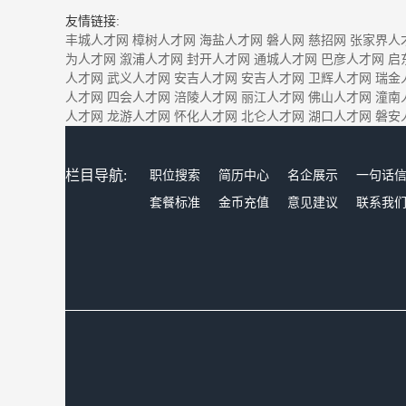
友情链接:
丰城人才网
樟树人才网
海盐人才网
磐人网
慈招网
张家界人
为人才网
溆浦人才网
封开人才网
通城人才网
巴彦人才网
启
人才网
武义人才网
安吉人才网
安吉人才网
卫辉人才网
瑞金
人才网
四会人才网
涪陵人才网
丽江人才网
佛山人才网
潼南
人才网
龙游人才网
怀化人才网
北仑人才网
湖口人才网
磐安
栏目导航:
职位搜索
简历中心
名企展示
一句话
套餐标准
金币充值
意见建议
联系我