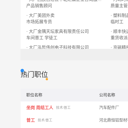
产品销售顾问
质量主管
· 大厂美团外卖
· 塑料制
市场拓展专员
临时工
· 大厂金隅天坛家具有限责任公司
· 顺丰
车间普工 学徒工
重货收派
· 大厂泓哲伟创电子科技有限公司
· 京磁
夏垫电子屏厂招聘普工学徒工
大厂京磁
热门职位
职位名称
公司名称
坐岗 周结工人
汽车配件厂
技术/普工
普工
河北鼎恒铝型材
技术/普工