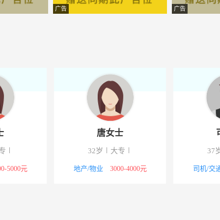
信德劳务服务有限公司
-大厂回族自治县西环路东侧
广告
广告
技有限公司
-大厂潮白河工业园区智能装
馆
-夏垫102国道大厂高级实验
技发展有限公司
-祁各庄镇创新中心1号楼
厂
-大厂回族自治县西马庄村
-大厂县城关小学对面
士
唐女士
-大厂县城
专
32岁
大专
37
直营店
-大厂县幸福城北新东街雅间
00-5000元
地产/物业
3000-4000元
司机/交