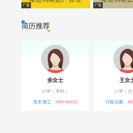
车间工人
大厂回族自治县
技术/普工
广告
广告
质量主管
河北时硕微芯科
技术/普工
简历推荐
宾馆保洁员
夏垫乐家快捷宾
酒店/旅游
高薪诚聘网络销售，无需外出，双休
北京鑫盛源信科
销售/客服
系统门窗销售精英
西马庄荣辉门窗
销售/客服
加工油板工人
加工油板
技术/普工
余女士
王女
临时工
塑料制品
其它职位
43岁
本科
33岁
大
直播卖货主播不露脸（底薪+提成）
承宣橄榄核工厂
销售/客服
5000元
技术/普工
5000-8000元
行政/后勤
40