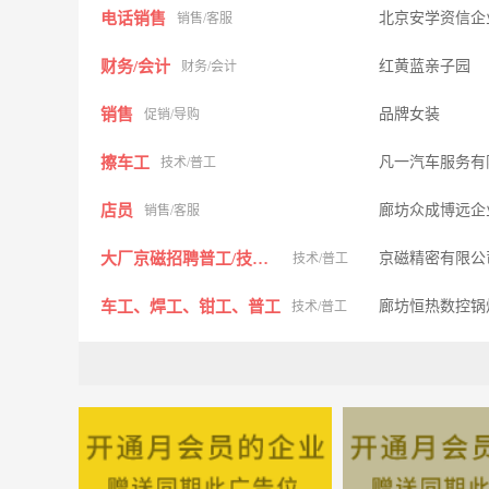
电话销售
北京安学资信企
销售/客服
财务/会计
红黄蓝亲子园
财务/会计
销售
品牌女装
促销/导购
擦车工
凡一汽车服务有
技术/普工
店员
廊坊众成博远企
销售/客服
大厂京磁招聘普工/技工各10人
京磁精密有限公
技术/普工
车工、焊工、钳工、普工
廊坊恒热数控锅
技术/普工
普工
共赢发展有限公
技术/普工
大丰生鲜水果店
大丰生鲜
促销/导购
销售
呈祥金漆镶嵌有
促销/导购