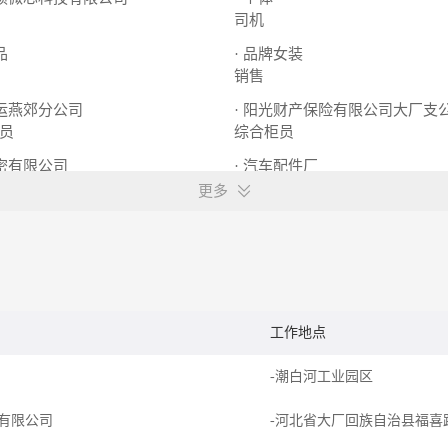
司机
品
· 品牌女装
销售
快运燕郊分公司
· 阳光财产保险有限公司大厂支
员
综合柜员
精密有限公司
· 汽车配件厂
招聘普工/技工各10人
坐岗 周结工人
更多
工作地点
-潮白河工业园区
有限公司
-河北省大厂回族自治县福喜